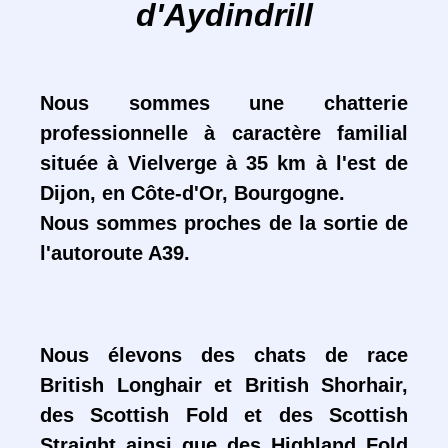
d'Aydindrill
Instagram
Nous sommes une chatterie
Suivez nous
professionnelle à caractère familial
également sur
située à Vielverge à 35 km à l'est de
Dijon, en Côte-d'Or, Bourgogne.
Instagram
Nous sommes proches de la sortie de
l'autoroute A39.
Instagram
Nous élevons des chats de race
British Longhair et British Shorhair,
des Scottish Fold et des Scottish
Straight ainsi que des Highland Fold