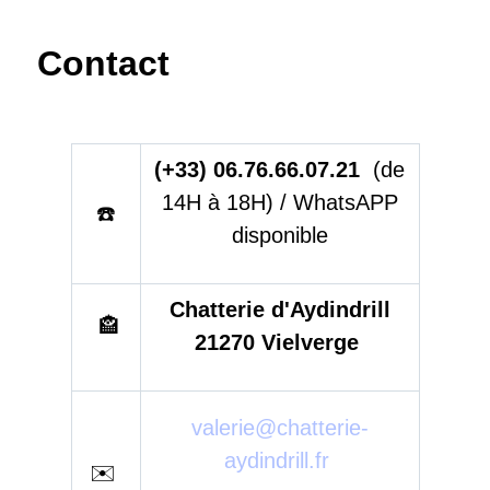
Contact
(+33) 06.76.66.07.21
(de
14H à 18H) / WhatsAPP
☎️
disponible
Chatterie d'Aydindrill
🏤
21270 Vielverge
valerie@chatterie-
aydindrill.fr
✉️